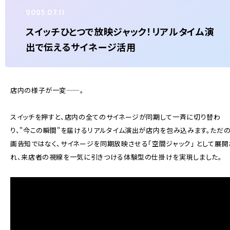
2025.07.11
スイッチひとつで放映ジャック！リアルタイム演
お問い合わせ
出で伝えるサイネージ活用
資料ダウンロード
店内の様子が一変——。
企業情報
スイッチを押すと、店内の全てのサイネージが同期して一斉に切り替わ
サイトポリシー / SNS利用規約
り、
"今この瞬間"を届けるリアルタイム演出が店内を包み込みます。
ただ
プライバシーポリシー
画告知ではなく、サイネージを同期放映させる「空間ジャック」 として展開
れ、
来店者の視線を一気に引きつける体験型の仕掛けを実現しました。