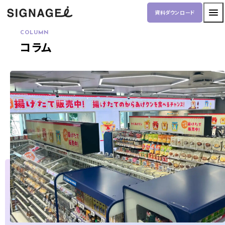
資料ダウンロード
COLUMN
コラム
トップ
機能一覧
導入事例
SIGNAGEiとは
料金について
運用サポート
お役立ち情報